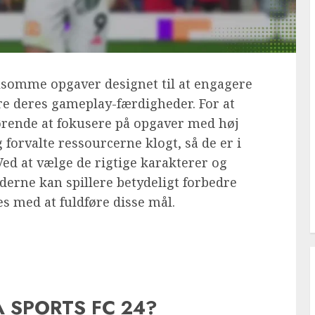
lsomme opgaver designet til at engagere
re deres gameplay-færdigheder. For at
rende at fokusere på opgaver med høj
 forvalte ressourcerne klogt, så de er i
ed at vælge de rigtige karakterer og
derne kan spillere betydeligt forbedre
s med at fuldføre disse mål.
EA SPORTS FC 24?