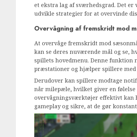
et ekstra lag af sværhedsgrad. Det er v
udvikle strategier for at overvinde di
Overvågning af fremskridt mod m
At overvåge fremskridt mod sæsonmål e
kan se deres nuværende mål og se, hv
spillets hovedmenu. Denne funktion 
præstationer og hjælper spillere med 
Derudover kan spillere modtage notifi
når milepæle, hvilket giver en følelse
overvågningsværktøjer effektivt kan h
gameplay og sikre, at de gør konstan