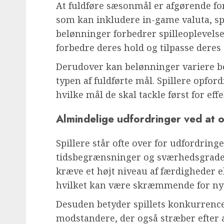
At fuldføre sæsonmål er afgørende for 
som kan inkludere in-game valuta, sp
belønninger forbedrer spilleoplevelse
forbedre deres hold og tilpasse deres
Derudover kan belønninger variere b
typen af fuldførte mål. Spillere opfordr
hvilke mål de skal tackle først for ef
Almindelige udfordringer ved at 
Spillere står ofte over for udfordring
tidsbegrænsninger og sværhedsgraden
kræve et højt niveau af færdigheder e
hvilket kan være skræmmende for nye
Desuden betyder spillets konkurrence
modstandere, der også stræber efter at