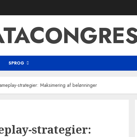
ATACONGRES
SPROG
meplay-strategier: Maksimering af belønninger
play-strategier: