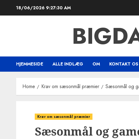
Skip
18/06/2026
9:27:31 AM
to
content
BIGD
HJEMMESIDE
ALLE INDLÆG
OM
KONTAKT OS
Home
Krav om sæsonmål præmier
Sæsonmål og ga
Krav om sæsonmål præmier
Sæsonmål og game