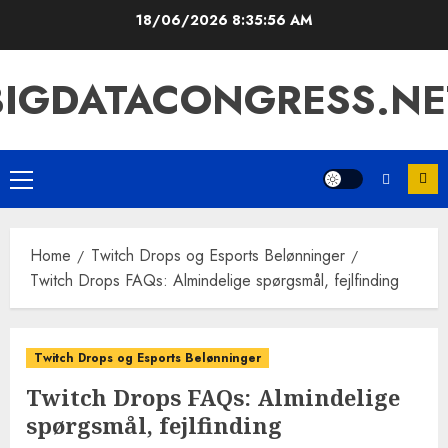
Skip
18/06/2026
8:35:57 AM
to
content
BIGDATACONGRESS.NE
Primary
Menu
Home
Twitch Drops og Esports Belønninger
Twitch Drops FAQs: Almindelige spørgsmål, fejlfinding
Twitch Drops og Esports Belønninger
Twitch Drops FAQs: Almindelige
spørgsmål, fejlfinding