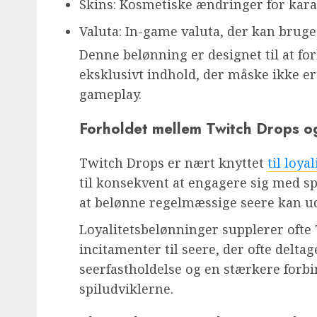
Skins: Kosmetiske ændringer for karak
Valuta: In-game valuta, der kan bruges
Denne belønning er designet til at for
eksklusivt indhold, der måske ikke e
gameplay.
Forholdet mellem Twitch Drops og
Twitch Drops er nært knyttet
til loya
til konsekvent at engagere sig med sp
at belønne regelmæssige seere kan ud
Loyalitetsbelønninger supplerer ofte 
incitamenter til seere, der ofte deltag
seerfastholdelse og en stærkere forbi
spiludviklerne.