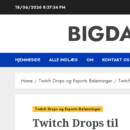
Skip
18/06/2026
8:37:35 PM
to
content
BIGD
HJEMMESIDE
ALLE INDLÆG
OM
KONTAKT OS
Home
Twitch Drops og Esports Belønninger
Twitch
Twitch Drops og Esports Belønninger
Twitch Drops til