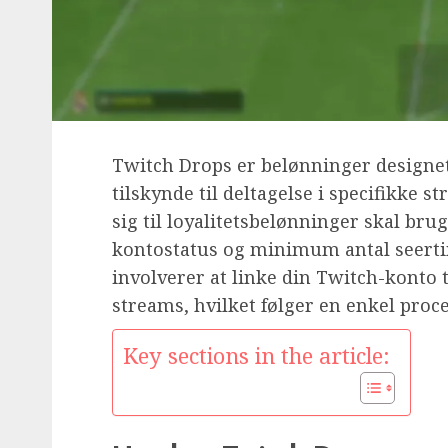
Twitch Drops er belønninger designet
tilskynde til deltagelse i specifikke s
sig til loyalitetsbelønninger skal bru
kontostatus og minimum antal seertim
involverer at linke din Twitch-konto t
streams, hvilket følger en enkel proce
Key sections in the article: