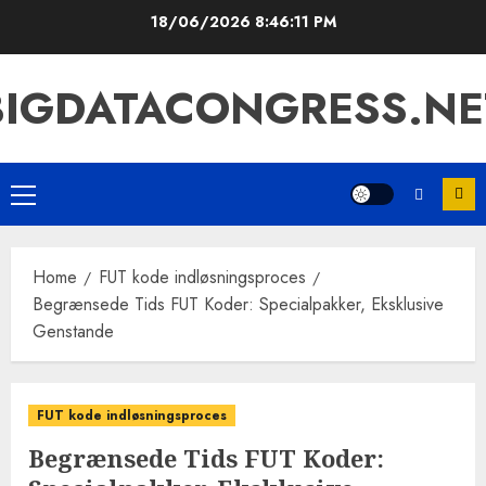
Skip
18/06/2026
8:46:12 PM
to
content
BIGDATACONGRESS.NE
Primary
Menu
Home
FUT kode indløsningsproces
Begrænsede Tids FUT Koder: Specialpakker, Eksklusive
Genstande
FUT kode indløsningsproces
Begrænsede Tids FUT Koder: